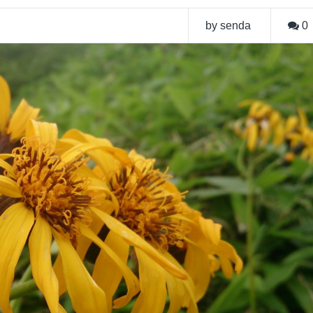
by senda
0